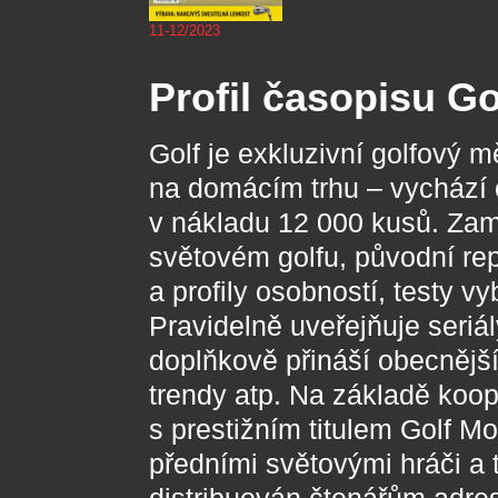
11-12/2023
Profil časopisu Go
Golf je exkluzivní golfový m
na domácím trhu – vychází 
v nákladu 12 000 kusů. Zam
světovém golfu, původní re
a profily osobností, testy v
Pravidelně uveřejňuje seriál
doplňkově přináší obecnějš
trendy atp. Na základě koo
s prestižním titulem Golf M
předními světovými hráči a 