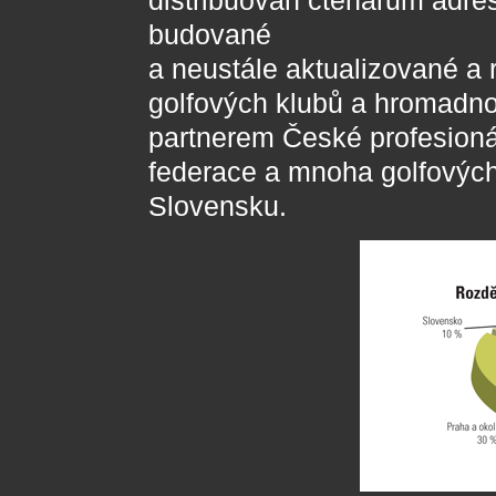
distribuován čtenářům adr
budované
a neustále aktualizované a 
golfových klubů a hromadnou
partnerem České profesioná
federace a mnoha golfových 
Slovensku.