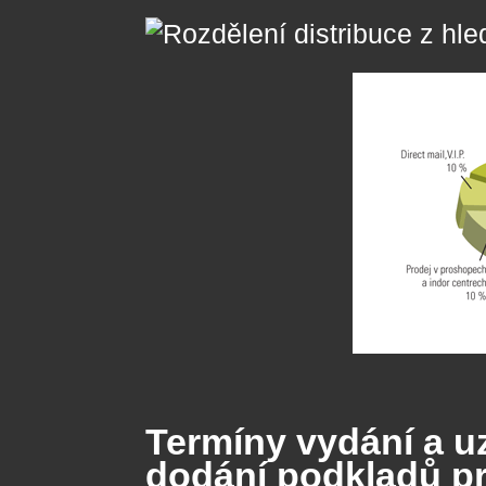
Termíny vydání a u
dodání podkladů pr