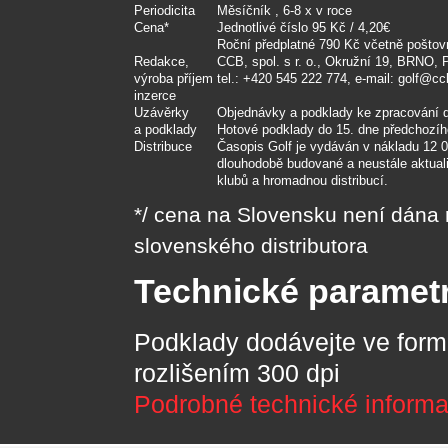
Periodicita
Měsíčník , 6-8 x v roce
Cena*
Jednotlivé číslo 95 Kč / 4,20€
Roční předplatné 790 Kč včetně pošto
Redakce,
CCB, spol. s r. o., Okružní 19, BRNO,
výroba příjem
tel.: +420 545 222 774, e-mail: golf@cc
inzerce
Uzávěrky
Objednávky a podklady ke zpracování 
a podklady
Hotové podklady do 15. dne předchozí
Distribuce
Časopis Golf je vydáván v nákladu 12 
dlouhodobě budované a neustále aktuali
klubů a hromadnou distribucí.
*/ cena na Slovensku není dána
slovenského distributora
Technické parametr
Podklady dodávejte ve for
rozlišením 300 dpi
Podrobné technické informa