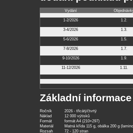
Vydání
Objednávk
1-2/2026
1.2.
3-4/2026
1.3.
5-6/2026
1.5.
7-8/2026
1.7.
9-10/2026
1.9.
11-12/2026
1.11.
Základní informace
Ročník
2026 - třicátýčtvrtý
Náklad
12 000 výtisků
Formát
formát A4 (210×297)
Materiál
Matná křída 115 g, obálka 200 g (lamin
Rozsah
72 - 120 stran