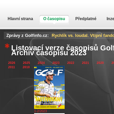
Hlavní strana
O časopisu
Předplatné
Inz
Zprávy z Golfinfo.cz:
DeChambeau poprvé promluvil 
Listovací verze časopisů Gol
Archív časopisu 2023
2026
2025
2024
2023
2022
2021
2020
2
2011
2010
1-2/2023