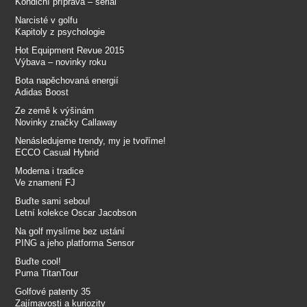
Kondiční příprava – seriál
Narcisté v golfu
Kapitoly z psychologie
Hot Equipment Revue 2015
Výbava – novinky roku
Bota napěchovaná energií
Adidas Boost
Ze země k výšinám
Novinky značky Callaway
Nenásledujeme trendy, my je tvoříme!
ECCO Casual Hybrid
Moderna i tradice
Ve znamení FJ
Buďte sami sebou!
Letní kolekce Oscar Jacobson
Na golf myslíme bez ustání
PING a jeho platforma Sensor
Buďte cool!
Puma TitanTour
Golfové patenty 35
Zajímavosti a kuriozity