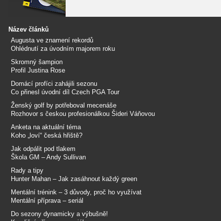
Název článků
Augusta ve znamení rekordů
Ohlédnutí za úvodním majorem roku
Skromný šampion
Profil Justina Rose
Domácí profíci zahájili sezonu
Co přinesl úvodní díl Czech PGA Tour
Ženský golf by potřeboval mecenáše
Rozhovor s českou profesionálkou Šideri Váňovou
Anketa na aktuální téma
Koho „loví“ česká hřiště?
Jak odpálit pod tlakem
Škola GM – Andy Sullivan
Rady a tipy
Hunter Mahan – Jak zasáhnout každý green
Mentální trénink – 3 důvody, proč ho využívat
Mentální příprava – seriál
Do sezony dynamicky a výbušně!