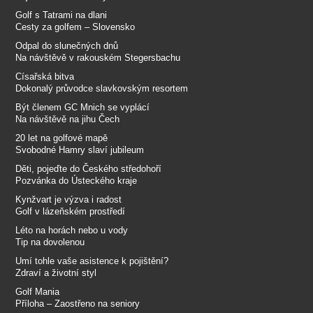
Golf s Tatrami na dlani
Cesty za golfem – Slovensko
Odpal do slunečných dnů
Na návštěvě v rakouském Stegersbachu
Císařská bitva
Dokonalý průvodce slavkovským resortem
Být členem GC Mnich se vyplácí
Na návštěvě na jihu Čech
20 let na golfové mapě
Svobodné Hamry slaví jubileum
Děti, pojeďte do Českého středohoří
Pozvánka do Ústeckého kraje
Kynžvart je výzva i radost
Golf v lázeňském prostředí
Léto na horách nebo u vody
Tip na dovolenou
Umí tohle vaše asistence k pojištění?
Zdraví a životní styl
Golf Mania
Příloha – Zaostřeno na seniory