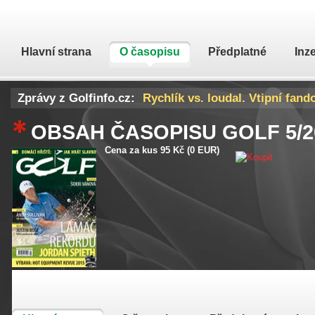
Hlavní strana
O časopisu
Předplatné
Inz
Zprávy z Golfinfo.cz:
Rychlík vs. loudal. Vtipní fand
DeChambeau poprvé promluvil 
OBSAH ČASOPISU GOLF
5/
Cena za kus 95 Kč (0 EUR)