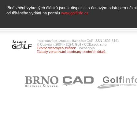
Plná znění vybraných článků jsou k dispozici s časovým odstupem někol
od tištěného vydání na portálu
www.golfinfo.cz
Internetová prezentace časopisu Golf, ISSN 1802-6141
© Copyright 2004 - 2024: Golf - CCB,spol. s.r.o.
Tvorba webových stránek
- Webservis
Zásady zpracování a ochrany osobních údajů.