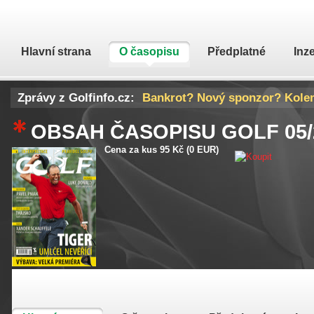
Hlavní strana
O časopisu
Předplatné
Inz
Zprávy z Golfinfo.cz:
Bankrot? Nový sponzor? Kolem L
Zkušený americký golfista vyfa
OBSAH ČASOPISU GOLF
05
Cena za kus 95 Kč (0 EUR)