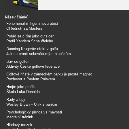
Název článků
Fenomenální Tiger znovu útočí
Ohlédnutí za Masters
Pořád se cítím jako outsider
Profil Xandera Schauffeleho
Dunning-Krugerův efekt v golfu
Jak se bránit sebevědomým hlupákům
Bav se golfem
Aktivity České golfové federace
Golfové hřiště v zámeckém parku je prostě magnet
Rozhovor s Pavlem Pniakem
Hrajte jako profík
Škola Luka Donalda
Rady a tipy
Wesley Bryan – Únik z bankru
Psychologický přínos všímavosti
Mentální trénink
Hladový mozek