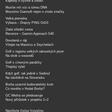
Kapitoly o výživě a zdraví
Musíte mít vizi a silnou DNA
Mossimo Giannulli nejen o zrodu značky
Velká premiéra
Výbava – Drajvry PING G410
Zlatá střední cesta
Recenze – Garmin Approach S40
Dovolená v ráji
Vítejte na Mauriciu a Seychelách
Golf v regionu velkých rakouských jezer
Na skok u sousedů
Golf s cínovými panáčky
Thajský výlet
Když golf, tak jedině v Sedinu!
Na návštěvě na Slovensku
Borša uzavírá budovatelský kruh
Co nového v Hrubé Borše?
GC Weitra se představuje
Nový přírůstek v projektu 1=2
Navštivte čistou Vysočinu