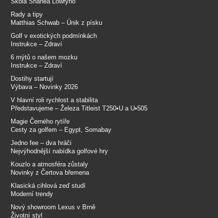
Škola Shanea Lowryho
Rady a tipy
Matthias Schwab – Únik z písku
Golf v exotických podmínkách
Instrukce – Zdraví
6 mýtů o našem mozku
Instrukce – Zdraví
Dostihy startují
Výbava – Novinky 2026
V hlavní roli rychlost a stabilita
Představujeme – Železa Titleist T250•U a U•505
Magie Černého rytíře
Cesty za golfem – Egypt, Somabay
Jedno fee – dva hráči
Nejvýhodnější nabídka golfové hry
Kouzlo a atmosféra zůstaly
Novinky z Čertova břemena
Klasická cihlová zeď studí
Moderní trendy
Nový showroom Lexus v Brně
Životní styl