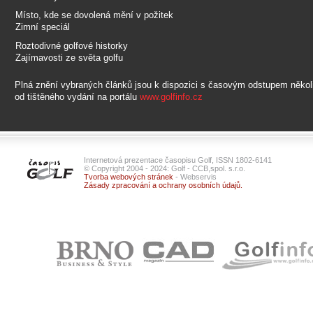
Místo, kde se dovolená mění v požitek
Zimní speciál
Roztodivné golfové historky
Zajímavosti ze světa golfu
Plná znění vybraných článků jsou k dispozici s časovým odstupem někol
od tištěného vydání na portálu
www.golfinfo.cz
Internetová prezentace časopisu Golf, ISSN 1802-6141
© Copyright 2004 - 2024: Golf - CCB,spol. s.r.o.
Tvorba webových stránek
- Webservis
Zásady zpracování a ochrany osobních údajů.