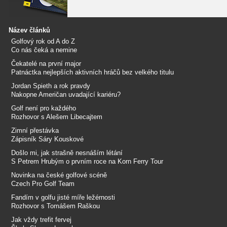
Název článků
Golfový rok od A do Z
Co nás čeká a nemine
Čekatelé na první major
Patnáctka nejlepších aktivních hráčů bez velkého titulu
Jordan Spieth a rok pravdy
Nakopne Američan uvadající kariéru?
Golf není pro každého
Rozhovor s Alešem Libecajtem
Zimní přestávka
Zápisník Sáry Kouskové
Došlo mi, jak strašně nesnáším létání
S Petrem Hrubým o prvním roce na Korn Ferry Tour
Novinka na české golfové scéně
Czech Pro Golf Team
Fandím v golfu jisté míře ležérnosti
Rozhovor s Tomášem Raškou
Jak vždy trefit fervej