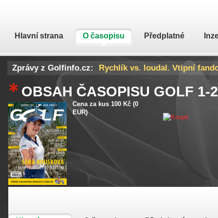
Hlavní strana
O časopisu
Předplatné
Inz
Zprávy z Golfinfo.cz:
Rychlík vs. loudal. Vtipní fand
DeChambeau poprvé promluvil 
OBSAH ČASOPISU GOLF
1-
Cena za kus 100 Kč (0
EUR)