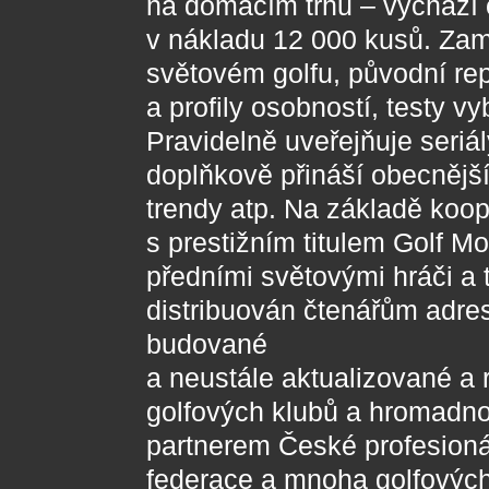
na domácím trhu – vychází 
v nákladu 12 000 kusů. Zam
světovém golfu, původní re
a profily osobností, testy v
Pravidelně uveřejňuje seriál
doplňkově přináší obecnějš
trendy atp. Na základě koo
s prestižním titulem Golf M
předními světovými hráči a 
distribuován čtenářům adr
budované
a neustále aktualizované a 
golfových klubů a hromadnou
partnerem České profesioná
federace a mnoha golfových 