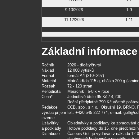
9-10/2026
1.9.
11-12/2026
1.11.
Základní informace
Ročník
2026 - třicátýčtvrtý
Náklad
12 000 výtisků
Formát
formát A4 (210×297)
Materiál
Matná křída 115 g, obálka 200 g (lamin
Rozsah
72 - 120 stran
Periodicita
Měsíčník , 6-8 x v roce
Cena*
Jednotlivé číslo 95 Kč / 4,20€
Roční předplatné 790 Kč včetně pošto
Redakce,
CCB, spol. s r. o., Okružní 19, BRNO,
výroba příjem
tel.: +420 545 222 774, e-mail: golf@cc
inzerce
Uzávěrky
Objednávky a podklady ke zpracování 
a podklady
Hotové podklady do 15. dne předchozí
Distribuce
Časopis Golf je vydáván v nákladu 12 
dlouhodobě budované a neustále aktuali