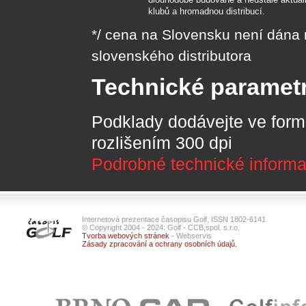
klubů a hromadnou distribucí.
*/ cena na Slovensku není dána
slovenského distributora
Technické parametr
Podklady dodávejte ve for
rozlišením 300 dpi
Podrobné technické informa
Internetová prezentace časopisu Golf, ISSN 1802-6141
© Copyright 2004 - 2024: Golf - CCB,spol. s.r.o.
Tvorba webových stránek
- Webservis
Zásady zpracování a ochrany osobních údajů.