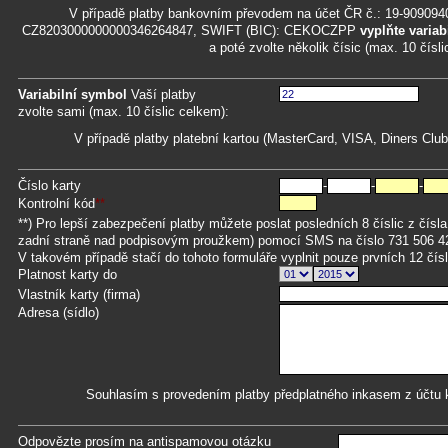
V případě platby bankovním převodem na účet ČR č.: 19-909094
CZ8203000000000346264847, SWIFT (BIC): CEKOCZPP
vyplňte variab
a poté zvolte několik čísic (max. 10 čísl
Variabilní symbol
Vaší platby
zvolte sami (max. 10 číslic celkem):
V případě platby platební kartou (MasterCard, VISA, Diners Clu
Číslo karty
-
-
-
Kontrolní kód
**
**) Pro lepší zabezpečení platby můžete poslat posledních 8 číslic z čísla 
zadní straně nad podpisovým proužkem) pomocí SMS na číslo 731 506 4
V takovém případě stačí do tohoto formuláře vyplnit pouze prvních 12 čísli
Platnost karty do
Vlastník karty (firma)
Adresa (sídlo)
Souhlasím s provedením platby předplatného inkasem z účtu k
Odpovězte prosím na antispamovou otázku