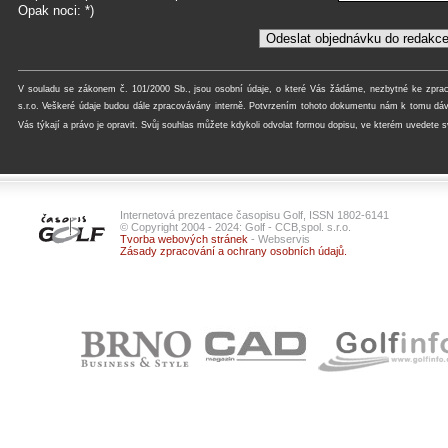
Opak noci:
*)
V souladu se zákonem č. 101/2000 Sb., jsou osobní údaje, o které Vás žádáme, nezbytné ke zpraco
s.r.o. Veškeré údaje budou dále zpracovávány interně. Potvrzením tohoto dokumentu nám k tomu dá
Vás týkají a právo je opravit. Svůj souhlas můžete kdykoli odvolat formou dopisu, ve kterém uvedete s
Internetová prezentace časopisu Golf, ISSN 1802-6141
© Copyright 2004 - 2024: Golf - CCB,spol. s.r.o.
Tvorba webových stránek
- Webservis
Zásady zpracování a ochrany osobních údajů.