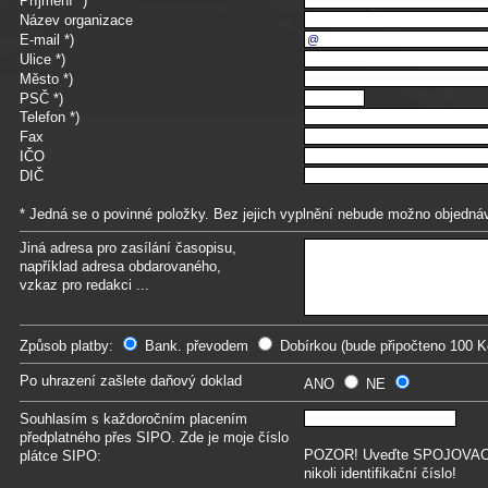
Příjmení
*)
Název organizace
E-mail
*)
Ulice
*)
Město
*)
PSČ
*)
Telefon
*)
Fax
IČO
DIČ
* Jedná se o povinné položky. Bez jejich vyplnění nebude možno objedná
Jiná adresa pro zasílání časopisu,
například adresa obdarovaného,
vzkaz pro redakci ...
Způsob platby:
Bank. převodem
Dobírkou (bude připočteno 100 K
Po uhrazení zašlete daňový doklad
ANO
NE
Souhlasím s každoročním placením
předplatného přes SIPO. Zde je moje číslo
POZOR! Uveďte SPOJOVACÍ č
plátce SIPO:
nikoli identifikační číslo!