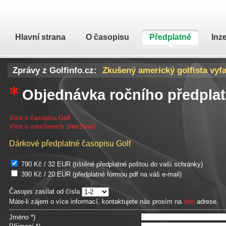
Hlavní strana
O časopisu
Předplatné
Inz
Zprávy z Golfinfo.cz:
Zkušený americký golfista vyfa
Donald Trump prý vyhrál další 
Objednávka ročního předpla
Více o časopisu Golf
Více o voucherech 1fee2hráči
Dárkové předplatné časopisu Golf
790 Kč / 32 EUR (tištěné předplatné poštou do vaší schránky)
390 Kč / 20 EUR (předplatné formou pdf na váš e-mail)
Časopis zasílat od čísla
Máte-li zájem o více informací, kontaktujete nás prosím na
této
adrese.
Jméno
*)