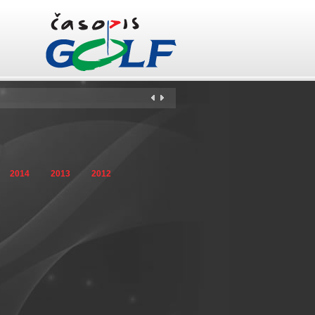
yřicáté
2014
2013
2012