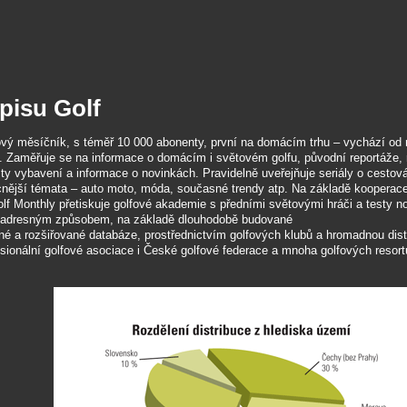
opisu Golf
fový měsíčník, s téměř 10 000 abonenty, první na domácím trhu – vychází od 
. Zaměřuje se na informace o domácím i světovém golfu, původní reportáže,
esty vybavení a informace o novinkách. Pravidelně uveřejňuje seriály o cestová
cnější témata – auto moto, móda, současné trendy atp. Na základě kooperac
olf Monthly přetiskuje golfové akademie s předními světovými hráči a testy n
m adresným způsobem, na základě dlouhodobě budované
né a rozšiřované databáze, prostřednictvím golfových klubů a hromadnou dist
ionální golfové asociace i České golfové federace a mnoha golfových resortů