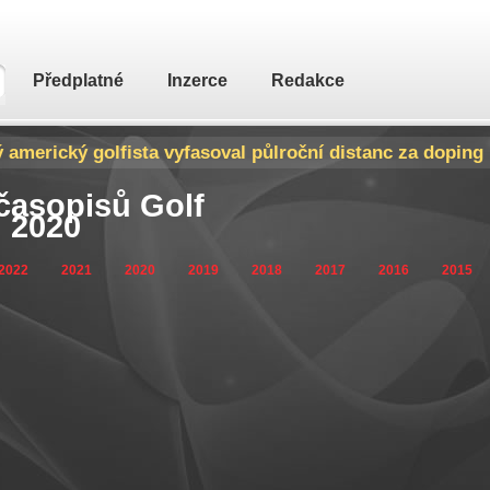
Předplatné
Inzerce
Redakce
Trump prý vyhrál další mistrovství svého klubu. Už počt
 časopisů Golf
 2020
2022
2021
2020
2019
2018
2017
2016
2015