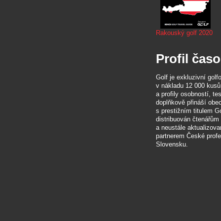
Rakouský golf 2020
Profil čas
Golf je exkluzivní gol
v nákladu 12 000 kusů
a profily osobností, t
doplňkově přináší obe
s prestižním titulem G
distribuován čtenářů
a neustále aktualizova
partnerem České profes
Slovensku.