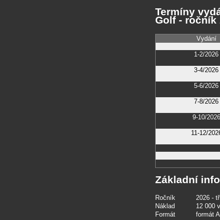
Termíny vydá
Golf - ročník
Vydání
1-2/2026
3-4/2026
5-6/2026
7-8/2026
9-10/202
11-12/202
Základní inf
Ročník
2026 - t
Náklad
12 000 v
Formát
formát 