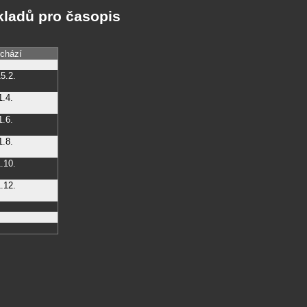
kladů pro časopis
chází
5.2.
1.4.
1.6.
1.8.
.10.
.12.