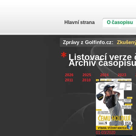
Hlavní strana
O časopisu
Zprávy z Golfinfo.cz:
Donald 
Listovací verze
Archív časopisu
2026
2025
2024
2023
2011
2010
01-03/2020