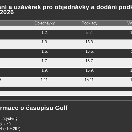
ní a uzávěrek pro objednávky a dodání pod
 2026
Objednávky
Podklady
Vy
1.2.
5.2.
1
1.3.
15.3.
1.5.
15.5.
1.7.
15.7.
6
1.9.
15.9.
1
6
1.11.
15.11.
1
ormace o časopisu Golf
řicátýčtvrtý
ýtisků
A4 (210×297)