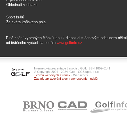
Ohlédnutí v obraze
Sport králů
Ze světa koňského póla
Plná znění vybraných článků jsou k dispozici s časovým odstupem někol
od tištěného vydání na portálu
www.golfinfo.cz
Internetová prezentace časopisu Golf, ISSN 1802-6141
© Copyright 2004 - 2024: Golf - CCB,spol. s.r.o.
Tvorba webových stránek
- Webservis
Zásady zpracování a ochrany osobních údajů.