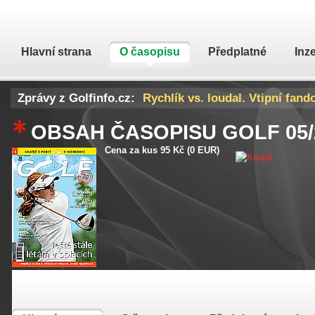
Hlavní strana
O časopisu
Předplatné
Inz
Zprávy z Golfinfo.cz:
Rychlík vs. loudal. Vtipní fand
DeChambeau poprvé promluvil 
OBSAH ČASOPISU GOLF
05
Cena za kus 95 Kč (0 EUR)