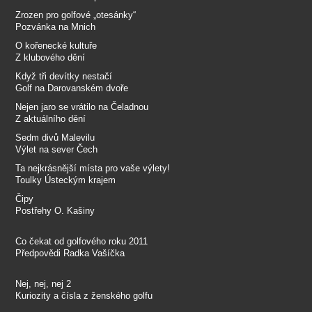
Zrozen pro golfové „otesánky“
Pozvánka na Mnich
O kořenecké kultuře
Z klubového dění
Když tři devítky nestačí
Golf na Darovanském dvoře
Nejen jaro se vrátilo na Čeladnou
Z aktuálního dění
Sedm divů Malevilu
Výlet na sever Čech
Ta nejkrásnější místa pro vaše výlety!
Toulky Ústeckým krajem
Čipy
Postřehy O. Kašiny
Co čekat od golfového roku 2011
Předpovědi Radka Vašíčka
Nej, nej, nej 2
Kuriozity a čísla z ženského golfu