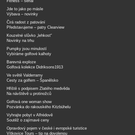
Fitness – seriál
Jde to jako po másle
Výbava – novinky
Čirá radost z patování
Představujeme – patry Clearview
Kouzelné slůvko „lehkost“
Novinky na trhu
Pumpky jsou minulostí
Vybíráme golfové kalhoty
Barevná exploze
Golfová kolekce Didriksons1913
Ve světě Valderramy
Cesty za golfem – Španělsko
Hřiště s podpisem Zlatého medvěda
Na návštěvě u protinožců
Golfová one woman show
Pozvánka do rakouského Kitzbühelu
Vyhrajte pobyt v Alfrédově
Soutěž o zajímavé ceny
Opravdový pojem v české i evropské turistice
Vítkovice Tours – tip na dovolenou