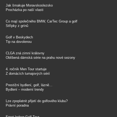
Jak šmakuje Moravskoslezsko
Procházka po naší vlasti
Co mají společného BMW, CarTec Group a golf
Střípky z grínů
Golf v Beskydech
Tip na dovolenou
CLGA zná zimní královny
Oblíbená dámská série na prahu nové sezony
4. ročník Men Tour startuje
Z domácích turnajových sérií
Prestižní bydlení, golf, lázně…
Bydlení – moderní trendy
Lze zpoplatnit přijetí do golfového klubu?
Právní poradna
Erpet Indoor Golf Tour