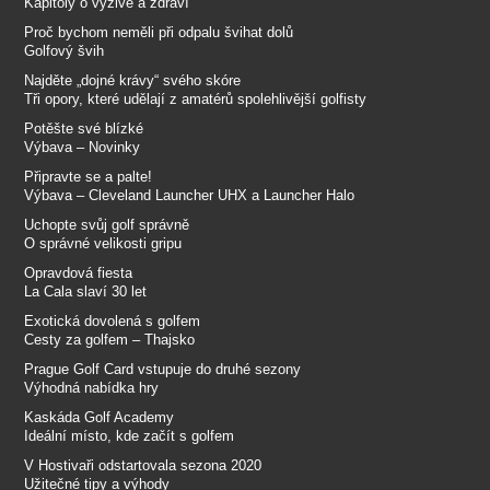
Kapitoly o výživě a zdraví
Proč bychom neměli při odpalu švihat dolů
Golfový švih
Najděte „dojné krávy“ svého skóre
Tři opory, které udělají z amatérů spolehlivější golfisty
Potěšte své blízké
Výbava – Novinky
Připravte se a palte!
Výbava – Cleveland Launcher UHX a Launcher Halo
Uchopte svůj golf správně
O správné velikosti gripu
Opravdová fiesta
La Cala slaví 30 let
Exotická dovolená s golfem
Cesty za golfem – Thajsko
Prague Golf Card vstupuje do druhé sezony
Výhodná nabídka hry
Kaskáda Golf Academy
Ideální místo, kde začít s golfem
V Hostivaři odstartovala sezona 2020
Užitečné tipy a výhody