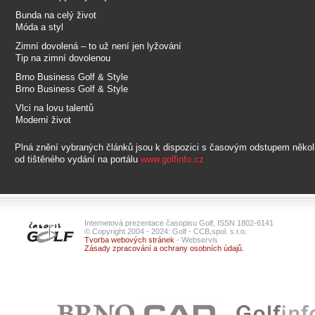
Bunda na celý život
Móda a styl
Zimní dovolená – to už není jen lyžování
Tip na zimní dovolenou
Brno Business Golf & Style
Brno Business Golf & Style
Vlci na lovu talentů
Moderní život
Plná znění vybraných článků jsou k dispozici s časovým odstupem někol
od tištěného vydání na portálu
www.golfinfo.cz
Internetová prezentace časopisu Golf, ISSN 1802-6141
© Copyright 2004 - 2024: Golf - CCB,spol. s.r.o.
Tvorba webových stránek
- Webservis
Zásady zpracování a ochrany osobních údajů.