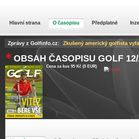
Hlavní strana
O časopisu
Předplatné
Inz
Zprávy z Golfinfo.cz:
Zkušený americký golfista vyfa
Donald Trump prý vyhrál další 
OBSAH ČASOPISU GOLF
12
Cena za kus 95 Kč (0 EUR)