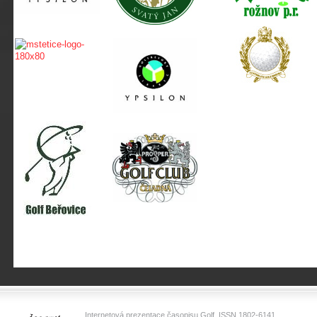
Internetová prezentace časopisu Golf, ISSN 1802-6141