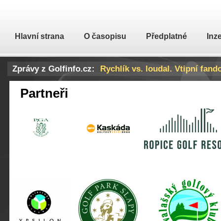
Hlavní strana
O časopisu
Předplatné
Inz
Zprávy z Golfinfo.cz:
Rychlík vs. loudal. Vtipní fand
Partneři